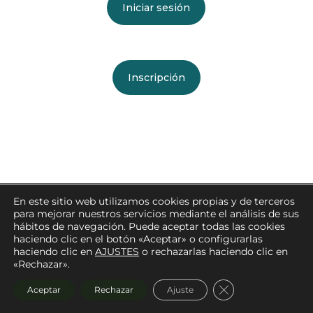
Iniciar sesión
Inscripción
En este sitio web utilizamos cookies propias y de terceros
para mejorar nuestros servicios mediante el análisis de sus
hábitos de navegación. Puede aceptar todas las cookies
haciendo clic en el botón «Aceptar» o configurarlas
© 2026 Congreso Mejora Genética 2026.
Aviso Legal
.
haciendo clic en
AJUSTES
o rechazarlas haciendo clic en
Desarrollado por
Sombradoble
«Rechazar».
Cerrar el banner 
Aceptar
Rechazar
Ajuste